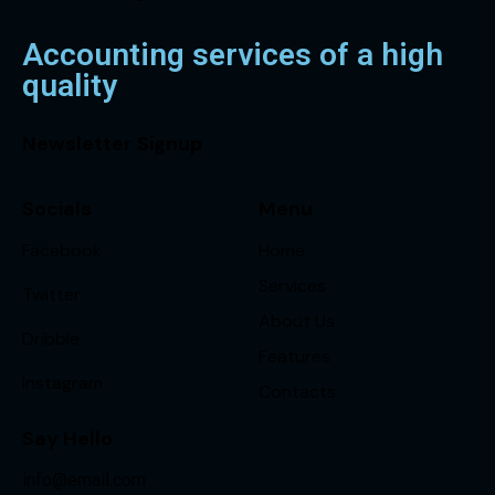
Accounting services of a high
quality
Newsletter Signup
Socials
Menu
Facebook
Home
Services
Twitter
About Us
Dribble
Features
Instagram
Contacts
Say Hello
info@email.com