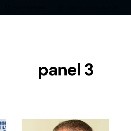
1-800-458-56987
47 Bakery Street, London, UK
panel 3