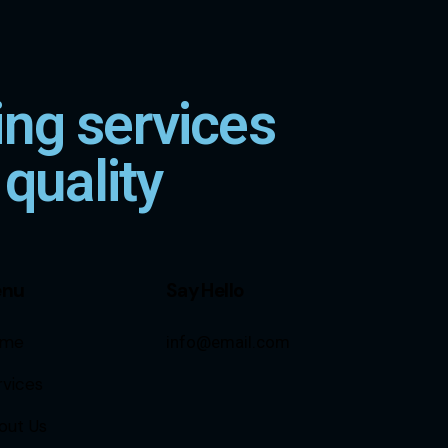
ng services
 quality
enu
Say Hello
me
info@email.com
rvices
out Us