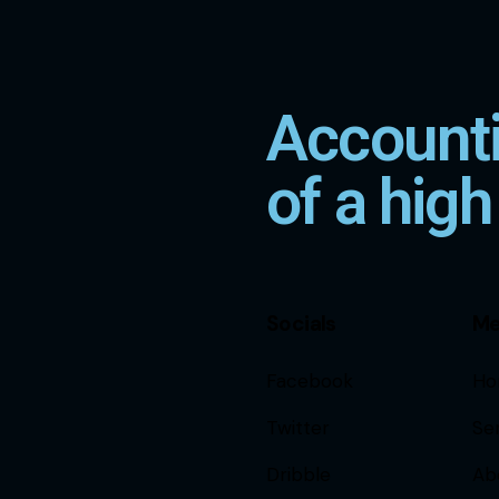
Accounti
of a high
Socials
M
Facebook
Ho
Twitter
Se
Dribble
Ab